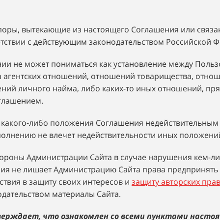
споры, вытекающие из настоящего Соглашения или связа
тствии с действующим законодательством Российской Ф
ении не может пониматься как установление между Польз
 агентских отношений, отношений товарищества, отно
ений личного найма, либо каких-то иных отношений, пр
глашением.
м какого-либо положения Соглашения недействительны
олнению не влечет недействительности иных положени
стороны Администрации Сайта в случае нарушения кем-л
я не лишает Администрацию Сайта права предпринять
ствия в защиту своих интересов и
защиту авторских пра
одательством материалы Сайта.
ерждает, что ознакомлен со всеми пунктами настоя