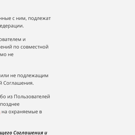
нные с ним, подлежат
едерации.
ователем и
шений по совместной
ямо не
м или не подлежащим
й Соглашения.
ибо из Пользователей
 позднее
в
на охраняемые в
щего Соглашения и