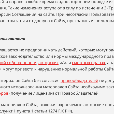
Сайта вправе в любое время в одностороннем порядке и
я. Такие изменения вступают в силу по истечении 3 (Тр
рсии Соглашения на сайте. При несогласии Пользовате
н отказаться от доступа к Сайту, прекратить использов
ользователя
глашается не предпринимать действий, которые могут ра
ое законодательство или нормы международного права,
ной собственности
,
авторских
и/или
смежных правах
, а 
и могут привести к нарушению нормальной работы Сайта
атериалов Сайта без согласия
правообладателей
не допу
ерного использования материалов Сайта необходимо за
оров
(получение лицензий) от Правообладателей.
материалов Сайта, включая охраняемые авторские прои
пункт 1 пункта 1 статьи 1274 Г.К РФ).