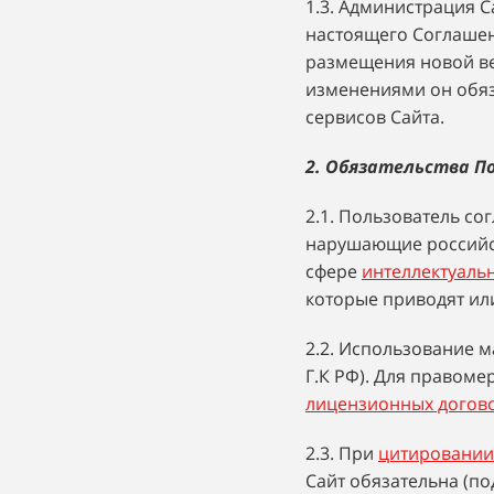
1.3. Администрация 
настоящего Соглашени
размещения новой ве
изменениями он обяза
сервисов Сайта.
2. Обязательства П
2.1. Пользователь со
нарушающие российск
сфере
интеллектуаль
которые приводят ил
2.2. Использование м
Г.К РФ). Для правом
лицензионных догов
2.3. При
цитировании
Сайт обязательна (под