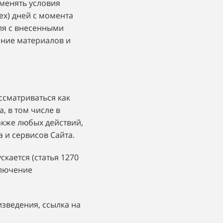
зменять условия
ех) дней с момента
ля с внесенными
ание материалов и
ссматриваться как
 в том числе в
также любых действий,
 и сервисов Сайта.
скается (статья 1270
ключение
зведения, ссылка на