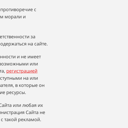
 противоречие с
рм морали и
етственности за
одержаться на сайте.
енности и не имеет
и возможными или
та,
регистрацией
оступными на или
теля, в которые он
ие ресурсы.
Сайта или любая их
инистрация Сайта не
 с такой рекламой.